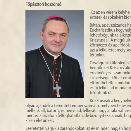
Főpásztori köszöntő
„Ez az én vérem kelyhe 
értetek és sokakért kio
Bátán, az évszázados 
Eucharisztikus kegyhel
lehetőségünk találkozn
Krisztussal. A megújul
környezet és az elődök
azt a lelkületet mely s
létünket.
Országunk különleges S
bennünket Krisztus áldo
eredményezi számunkra.
szövetséget köt az emb
eltörölhetetlen módon k
és új lelket ad mindan
tekintünk rá.
Krisztusnak a kegyhel
olyan ajándék a teremtett ember számára, melyben teljesen 
mellénk áll, bátorít, reményt ad, lelkesít, hogy általa válha
mert ez a bizalom felfoghatatlan, de bizonyítéka annak, hog
kíséri életünket.
Szeretettel várjuk a zarándokokat, az év minden napján hogy, 