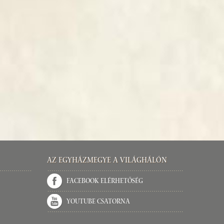
Az Egyházmegye a világhálón
Facebook elérhetőség
Youtube csatorna