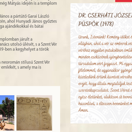
 még Mátyás idején is a templom
ános a pártütő Garai László
etén, ahol Hunyadi János győztes
ága ajándékokkal és bátai
templomban járult a
anács utolsó ülését, s a Szent Vér
539-ben a kegyhelyet a török
a neoromán stílusú Szent Vér
 emlékét, s amely ma is