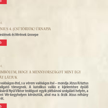
b
4.
ÚNIUS 4. (CSÜTÖRTÖK) ÚRNAPJA
 Testének és Vérének ünnepe
b
4.
ZIMBÓLUM, HOGY A MENNYORSZÁGOT MINT EGY
ÁT LÁTJUK
valóságos étel, s a vérem valóságos ital – mondja Jézus Krisztus
llgató tömegnek. A katolikus vallás e kijelentésre épülő
ásáról Nyúl Viktor teológust egyik plébánosi szolgálati helyén, a
ent Vér-kegyhelyen kérdeztük, ahol ma is őrzik Jézus néhány
ét.
b