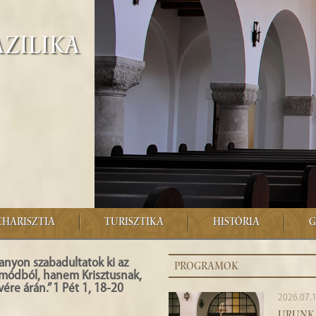
azilika
CHARISZTIA
TURISZTIKA
HISTÓRIA
G
anyon szabadultatok ki az
PROGRAMOK
tmódból, hanem Krisztusnak,
ére árán.” 1 Pét 1, 18-20
2026.07.1