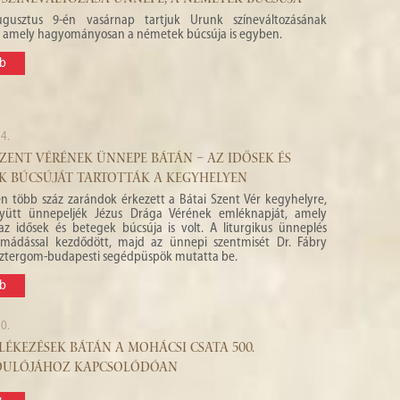
SZÍNEVÁLTOZÁSA ÜNNEPE, A NÉMETEK BÚCSÚJA
ugusztus 9-én vasárnap tartjuk Urunk színeváltozásának
 amely hagyományosan a németek búcsúja is egyben.
b
4.
SZENT VÉRÉNEK ÜNNEPE BÁTÁN – AZ IDŐSEK ÉS
K BÚCSÚJÁT TARTOTTÁK A KEGYHELYEN
-én több száz zarándok érkezett a Bátai Szent Vér kegyhelyre,
yütt ünnepeljék Jézus Drága Vérének emléknapját, amely
z idősek és betegek búcsúja is volt. A liturgikus ünneplés
imádással kezdődött, majd az ünnepi szentmisét Dr. Fábry
sztergom-budapesti segédpüspök mutatta be.
b
0.
ÉKEZÉSEK BÁTÁN A MOHÁCSI CSATA 500.
DULÓJÁHOZ KAPCSOLÓDÓAN