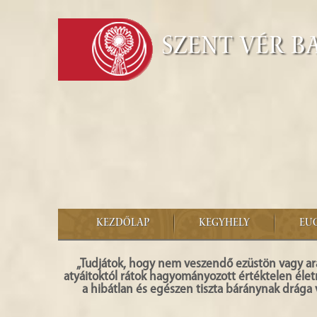
Szent Vér B
KEZDŐLAP
KEGYHELY
EU
„Tudjátok, hogy nem veszendő ezüstön vagy ar
atyáitoktól rátok hagyományozott értéktelen éle
a hibátlan és egészen tiszta báránynak drága v