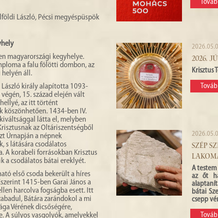
Továb
lföldi László, Pécsi megyéspüspök
yhely
2026.05.0
tlen magyarországi kegyhelye.
2026. J
loma a falu fölötti dombon, az
Krisztus
helyén áll.
László király alapította 1093-
Továb
 végén, 15. század elején vált
ellyé, az itt történt
k köszönhetően. 1434-ben IV.
iváltsággal látta el, melyben
risztusnak az Oltáriszentségből
2026.05.0
 ezt Úrnapján a népnek
, s látására csodálatos
SZÉP S
. A korabeli forrásokban Krisztus
LAKOM
k a csodálatos bátai ereklyét.
A testem 
ató első csoda bekerült a híres
az őt ha
Eszerint 1415-ben Garai János a
alaptanít
len harcolva fogságba esett. Itt
bátai Sz
zabadul, Bátára zarándokol a mi
csepp vér
rága Vérének dicsőségére,
. A súlyos vasgolyók, amelyekkel
Továb