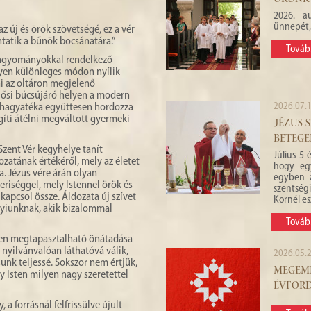
URUNK 
2026. a
ünnepét,
az új és örök szövetségé, ez a vér
ntatik a bűnök bocsánatára.”
Továb
hagyományokkal rendelkező
yen különleges módon nyílik
i az oltáron megjelenő
t ősi búcsújáró helyen a modern
2026.07.1
 hagyatéka együttesen hordozza
egíti átélni megváltott gyermeki
JÉZUS 
BETEGE
zent Vér kegyhelye tanít
Július 5
zatának értékéről, mely az életet
hogy eg
 Jézus vére árán olyan
egyben a
eriséggel, mely Istennel örök és
szentség
apcsol össze. Áldozata új szívet
Kornél e
nyiunknak, akik bizalommal
Továb
yen megtapasztalható önátadása
nyilvánvalóan láthatóvá válik,
2026.05.2
ssunk teljessé. Sokszor nem értjük,
MEGEML
y Isten milyen nagy szeretettel
ÉVFOR
a forrásnál felfrissülve újult