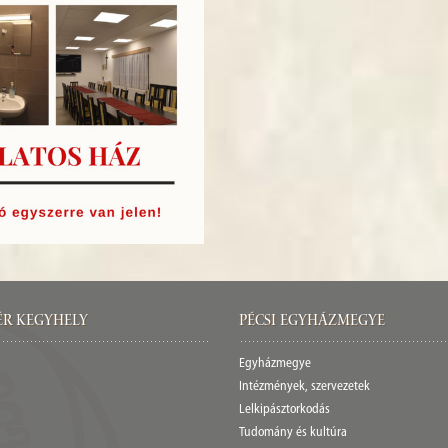
ér Kegyhely
Pécsi egyházmegye
Egyházmegye
Intézmények, szervezetek
Lelkipásztorkodás
Tudomány és kultúra