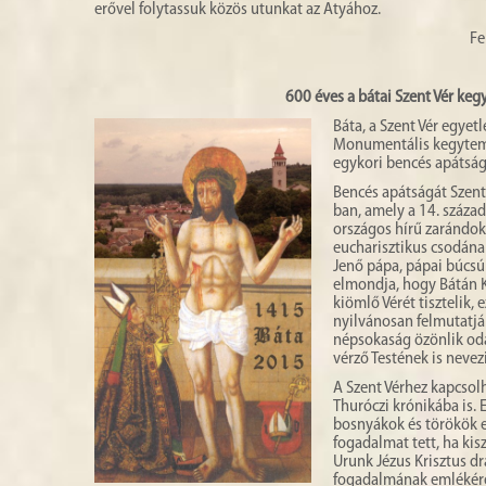
erővel folytassuk közös utunkat az Atyához.
Fe
600 éves a bátai Szent Vér keg
Báta, a Szent Vér egye
Monumentális kegytemp
egykori bencés apátság 
Bencés apátságát Szent 
ban, amely a 14. század
országos hírű zarándokh
eucharisztikus csodána
Jenő pápa, pápai búcsúk
elmondja, hogy Bátán K
kiömlő Vérét tisztelik,
nyilvánosan felmutatják
népsokaság özönlik oda
vérző Testének is nevezi
A Szent Vérhez kapcsolh
Thuróczi krónikába is. 
bosnyákok és törökök el
fogadalmat tett, ha kis
Urunk Jézus Krisztus d
fogadalmának emlékére