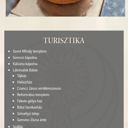
Turisztika
Szent Mihály templom
Somosi kápolna
Kálvária kápolna
Látnivalók Bátán
Tájház
Halászház
Czencz János emlékmúzeum
Református templom
Fekete gólya ház
Bátai fazekasház
Szivattyú telep
Gemenc-Duna ártér
Szállás