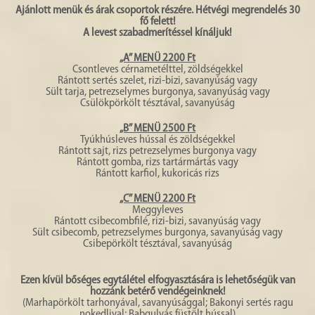
HISTÓRIA
Ajánlott menük és árak csoportok részére. Hétvégi megrendelés 30
fő felett!
A levest szabadmerítéssel kínáljuk!
GALÉRIA
„A” MENÜ 2200 Ft
4
Csontleves cérnametélttel, zöldségekkel
Rántott sertés szelet, rizi-bizi, savanyúság vagy
Sült tarja, petrezselymes burgonya, savanyúság vagy
Csülökpörkölt tésztával, savanyúság
„B” MENÜ 2500 Ft
Tyúkhúsleves hússal és zöldségekkel
Rántott sajt, rizs petrezselymes burgonya vagy
Rántott gomba, rizs tartármártás vagy
Rántott karfiol, kukoricás rizs
„C” MENÜ 2200 Ft
Meggyleves
Rántott csibecombfilé, rizi-bizi, savanyúság vagy
Sült csibecomb, petrezselymes burgonya, savanyúság vagy
Csibepörkölt tésztával, savanyúság
Ezen kívül bőséges egytálétel elfogyasztására is lehetőségük van
hozzánk betérő vendégeinknek!
(Marhapörkölt tarhonyával, savanyúsággal; Bakonyi sertés ragu
nokedlival; Babgulyás füstölt hússal)