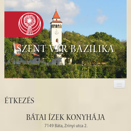
Szent Vér Bazilika
KEZDŐLAP
KEGYHELY
Étkezés
EUCHARISZTIA
BÁTAI ÍZEK KONYHÁJA
TURISZTIKA
7149 Báta, Zrínyi utca 2.