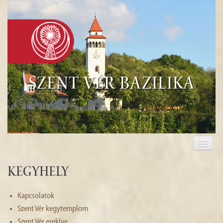
Szent Vér Bazilika
KEZDŐLAP
KEGYHELY
Kegyhely
EUCHARISZTIA
Kapcsolatok
TURISZTIKA
Szent Vér kegytemplom
Szent Vér ereklye