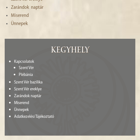
HISTÓRIA
Zarándok naptár
Miserend
GALÉRIA
Ünnepek
4
Kegyhely
Kapcsolatok
Szent Vér
Plébánia
Szent Vér bazilika
Szent Vér ereklye
Zarándok naptár
Miserend
Ünnepek
Adatkezelési Tájékoztató