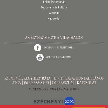
Lelkipásztorkodás
Tudomány és kultúra
Aktuális
Kapuoldal
Az Egyházmegye a világhálón
Facebook elérhetőség
Youtube csatorna
Szent Vér kegyhely Báta | H-7149 Báta, Hunyadi János
utca |
06 30 688-84-25
|
Impresszum
|
Kapcsolat
Minden jog fenntartva. © 2026