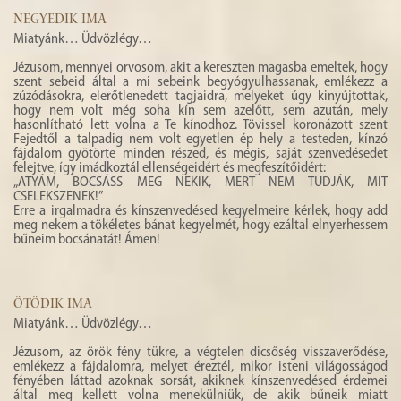
NEGYEDIK IMA
Miatyánk… Üdvözlégy…
Jézusom, mennyei orvosom, akit a kereszten magasba emeltek, hogy
szent sebeid által a mi sebeink begyógyulhassanak, emlékezz a
zúzódásokra, elerőtlenedett tagjaidra, melyeket úgy kinyújtottak,
hogy nem volt még soha kín sem azelőtt, sem azután, mely
hasonlítható lett volna a Te kínodhoz. Tövissel koronázott szent
Fejedtől a talpadig nem volt egyetlen ép hely a testeden, kínzó
fájdalom gyötörte minden részed, és mégis, saját szenvedésedet
felejtve, így imádkoztál ellenségeidért és megfeszítőidért:
„ATYÁM, BOCSÁSS MEG NEKIK, MERT NEM TUDJÁK, MIT
CSELEKSZENEK!”
Erre a irgalmadra és kínszenvedésed kegyelmeire kérlek, hogy add
meg nekem a tökéletes bánat kegyelmét, hogy ezáltal elnyerhessem
bűneim bocsánatát! Ámen!
ÖTÖDIK IMA
Miatyánk… Üdvözlégy…
Jézusom, az örök fény tükre, a végtelen dicsőség visszaverődése,
emlékezz a fájdalomra, melyet éreztél, mikor isteni világosságod
fényében láttad azoknak sorsát, akiknek kínszenvedésed érdemei
által meg kellett volna menekülniük, de akik bűneik miatt