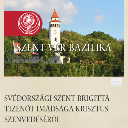
Szent Vér Bazilika
KEZDŐLAP
KEGYHELY
Svédországi Szent Brigitta
EUCHARISZTIA
tizenöt imádsága Krisztus
szenvedéséről
TURISZTIKA