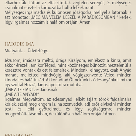
elkárhoztak. Láttad az eltaszítottak végtelen seregét, és mélységes
szánalmat éreztél a kárhozatba hulló lelkek iránt.
Mélységes irgalmadra és különösen jóságodra, mellyel a latornak is
azt mondtad: „MÉG MA VELEM LESZEL A PARADICSOMBAN!” kérlek,
légy irgalmas hozzám is halálom óráján! Ámen.
HATODIK IMA
Miatyánk… Üdvözlégy…
Jézusom, imádásra méltó, drága Királyom, emlékezz a kínra, amit
akkor éreztél, amikor Téged, mint közönséges bűnözőt, meztelenül a
keresztre vontak és ott felemeltek. Mindenki elhagyott, csak Anyád
maradt melletted mindvégig, aki végigszenvedte Veled minden
kínodat és haláltusád. Akkor adtad Őt nekünk is édesanyánkul, mikor
így szóltál Hozzá, János apostolra mutatva:
„ÍME A TE FIAD!”, és Jánosnak:
„ÍME A TE ANYÁD!”
Irgalmas Megváltóm, az édesanyád lelkét átjárt tőrök fájdalmaira
kérlek, szánj meg engem is, ha szenvedek, adj erőt elviselni minden
testi és lelki gyötrelmet, és légy segítségemre minden
megpróbáltatásomban, de különösen halálom óráján! Ámen.