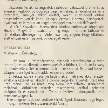
Jézusom, Te, aki az angyalok szabadon választott öröme és az
édenkert legfőbb boldogsága vagy, emlékezz a fájdalmakra és a
rettenetre, amelyet akkor éreztél, mikor ellenségeid dühös
oroszlánként vettek körül, ütlegek ezrével kínoztak, sértegettek,
gyaláztak, és leírhatatlan kegyetlenséggel marcangolták Testedet.
A sértő szavakért elszenvedett kínokra emlékezve könyörgök
Hozzád, Megváltóm, szabadíts meg engem minden látható és
láthatatlan ellenségemtől! Védelmezz meg engem, hogy oltalmad
alatt elnyerhessem az örök üdvösséget! Ámen.
HARMADIK IMA
Miatyánk… Üdvözlégy…
Jézusom, a Szentháromság második személyeként a világ
teremtője vagy, alkotója a mennynek és a földnek, korlátlan Úr vagy
mindenek felett. Neked semmi határt nem szabhat. Te tartod össze a
világmindenséget hatalmaddal és szereteteddel.
Emlékezz azokra a szörnyű fájdalmakra, melyeket akkor éreztél,
amikor a kezedet és lábadat a tompa szegekkel átverték, ütést ütés
után mérve Rád. És mivel még akkor sem találtak szánalomra
méltónak, dühükben testedet taszítgatták, ezáltal sebeidet
kitágították, és csontjaidat – Tested kifeszítve – kiforgatták, amíg
keresztre szegeztek.
Erre a legszentebb szenvedésre kérlek Téged, Jézusom, hogy Téged
mindig, mindenekfelett szeresselek! Ámen.