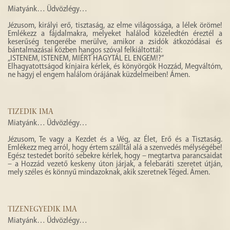
Miatyánk… Üdvözlégy…
Jézusom, királyi erő, tisztaság, az elme világossága, a lélek öröme!
Emlékezz a fájdalmakra, melyeket halálod közeledtén éreztél a
keserűség tengerébe merülve, amikor a zsidók átkozódásai és
bántalmazásai közben hangos szóval felkiáltottál:
„ISTENEM, ISTENEM, MIÉRT HAGYTÁL EL ENGEM!?”
Elhagyatottságod kínjaira kérlek, és könyörgök Hozzád, Megváltóm,
ne hagyj el engem halálom órájának küzdelmeiben! Ámen.
TIZEDIK IMA
Miatyánk… Üdvözlégy…
Jézusom, Te vagy a Kezdet és a Vég, az Élet, Erő és a Tisztaság.
Emlékezz meg arról, hogy értem szálltál alá a szenvedés mélységébe!
Egész testedet borító sebekre kérlek, hogy – megtartva parancsaidat
– a Hozzád vezető keskeny úton járjak, a felebaráti szeretet útján,
mely széles és könnyű mindazoknak, akik szeretnek Téged. Ámen.
TIZENEGYEDIK IMA
Miatyánk… Üdvözlégy…