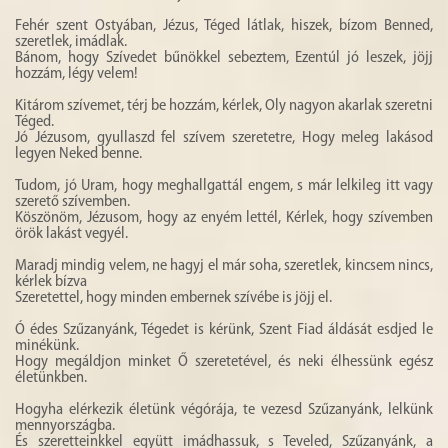
Fehér szent Ostyában, Jézus, Téged látlak, hiszek, bízom Benned,
szeretlek, imádlak.
Bánom, hogy Szívedet bűnökkel sebeztem, Ezentúl jó leszek, jöjj
hozzám, légy velem!
Kitárom szívemet, térj be hozzám, kérlek, Oly nagyon akarlak szeretni
Téged.
Jó Jézusom, gyullaszd fel szívem szeretetre, Hogy meleg lakásod
legyen Neked benne.
Tudom, jó Uram, hogy meghallgattál engem, s már lelkileg itt vagy
szerető szívemben.
Köszönöm, Jézusom, hogy az enyém lettél, Kérlek, hogy szívemben
örök lakást vegyél.
Maradj mindig velem, ne hagyj el már soha, szeretlek, kincsem nincs,
kérlek bízva
Szeretettel, hogy minden embernek szívébe is jöjj el.
Ó édes Szűzanyánk, Tégedet is kérünk, Szent Fiad áldását esdjed le
minékünk.
Hogy megáldjon minket Ő szeretetével, és neki élhessünk egész
életünkben.
Hogyha elérkezik életünk végórája, te vezesd Szűzanyánk, lelkünk
mennyországba.
És szeretteinkkel együtt imádhassuk, s Teveled, Szűzanyánk, a