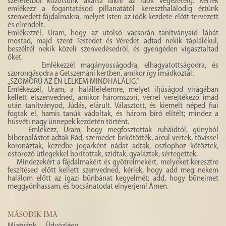
szeretetből közöttünk akarsz lakni az idők végezetéig. Kérlek
emlékezz a fogantatásod pillanatától kereszthalálodig értünk
szenvedett fájdalmakra, melyet Isten az idők kezdete előtt tervezett
és elrendelt.
Emlékezzél, Uram, hogy az utolsó vacsorán tanítványaid lábát
mostad, majd szent Testedet és Véredet adtad nekik táplálékul,
beszéltél nekik közeli szenvedésedről, és gyengéden vigasztaltad
őket.
Emlékezzél magányosságodra, elhagyatottságodra, és
szorongásodra a Getszemáni kertben, amikor így imádkoztál:
„SZOMORÚ AZ ÉN LELKEM MINDHALÁLIG.”
Emlékezzél, Uram, a halálfélelemre, melyet ifjúságod virágában
kellett elszenvedned, amikor háromszori, vérrel verejtékező imád
után tanítványod, Júdás, elárult. Választott, és kiemelt néped fiai
fogtak el, hamis tanúk vádoltak, és három bíró elítélt; mindez a
húsvéti nagy ünnepek kezdetén történt.
Emlékezz, Uram, hogy megfosztottak ruháidtól, gúnyból
bíborpalástot adtak Rád, szemedet bekötötték, arcul vertek, tövissel
koronáztak, kezedbe jogarként nádat adtak, oszlophoz kötöztek,
ostorozó ütlegekkel borítottak, szidtak, gyaláztak, sértegettek.
Mindezekért a fájdalmakért és gyötrelmekért, melyeket keresztre
feszítésed előtt kellett szenvedned, kérlek, hogy add meg nekem
halálom előtt az igazi bűnbánat kegyelmét; add, hogy bűneimet
meggyónhassam, és bocsánatodat elnyerjem! Ámen.
MÁSODIK IMA
Miatyánk… Üdvözlégy…