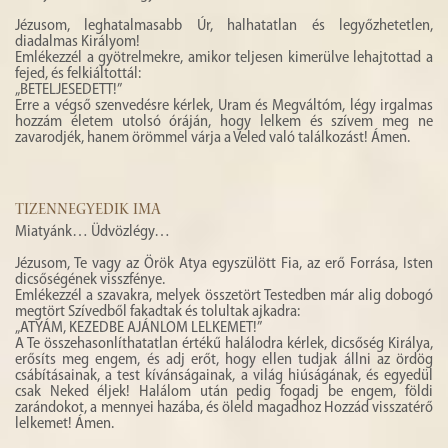
Jézusom, leghatalmasabb Úr, halhatatlan és legyőzhetetlen,
diadalmas Királyom!
Emlékezzél a gyötrelmekre, amikor teljesen kimerülve lehajtottad a
fejed, és felkiáltottál:
„BETELJESEDETT!”
Erre a végső szenvedésre kérlek, Uram és Megváltóm, légy irgalmas
hozzám életem utolsó óráján, hogy lelkem és szívem meg ne
zavarodjék, hanem örömmel várja a Veled való találkozást! Ámen.
TIZENNEGYEDIK IMA
Miatyánk… Üdvözlégy…
Jézusom, Te vagy az Örök Atya egyszülött Fia, az erő Forrása, Isten
dicsőségének visszfénye.
Emlékezzél a szavakra, melyek összetört Testedben már alig dobogó
megtört Szívedből fakadtak és tolultak ajkadra:
„ATYÁM, KEZEDBE AJÁNLOM LELKEMET!”
A Te összehasonlíthatatlan értékű halálodra kérlek, dicsőség Királya,
erősíts meg engem, és adj erőt, hogy ellen tudjak állni az ördög
csábításainak, a test kívánságainak, a világ hiúságának, és egyedül
csak Neked éljek! Halálom után pedig fogadj be engem, földi
zarándokot, a mennyei hazába, és öleld magadhoz Hozzád visszatérő
lelkemet! Ámen.