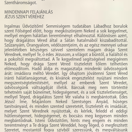
Szentháromságot.
MINDENNAPI FELAJÁNLÁS
JÉZUS SZENT VÉRÉHEZ
Irgalmas Üdvözítőm! Semmiségem tudatában Lábadhoz borulok
szent Fölséged előtt, hogy megköszönjem Neked a sok kegyelmet,
mellyel engem hálátlan teremtményt elhalmoztál. Különösen azért,
hogy drágalátos Véred által a Sátán hatalmából kiszabadítottál.
Szűzanyám, Őrangyalom, védőszentjeim, és az egész mennyei udvar
jelenlétében készséges szívvel szentelem magam drága Szent
Vérednek, mellyel Te, ó édes Jézusom, a világot a bűntől, a haláltól és
a pokoltól megváltottad. A Te kegyelmed segítségével megígérem
Neked, hogy drága Szent Véred tiszteletét tőlem telhetően
előmozdítom. Hadd áldja és magasztalja mindenki üdvösségünk
árát: imádásra méltó Véredet. Így óhajtom jóvátenni Szent Véred
iránti hálátlanságomat, és kívánok engesztelést nyújtani minden
megszentségtelenítésért, mellyel az emberek Szent Véredet,
üdvösségünk váltságdíját illetik. Bárcsak meg nem történtté
tehetném saját bűneimet, hidegségemet, és a sok tiszteletlenséget,
mellyel Téged, drágalátos Szent Vér valaha is megbántottak. Édes
Jézus! Íme, felajánlom Neked Szentséges Anyád, hűséges
tanítványaid, és minden szented szeretetét, tiszteletét és imádását,
melyet Szent Vérednek nyújtottak, és kérlek, feledd el eddigi
hűtlenségemet, hidegségemet, és bocsáss meg kegyesen minden
megbántódnak. Isteni Üdvözítőm, hints meg engem és minden
teremtményt a Te drága Szent Véreddel, hogy Téged, ó megfeszített
Szeretet, mostantól fogva szívből szeressünk, és megváltásunk