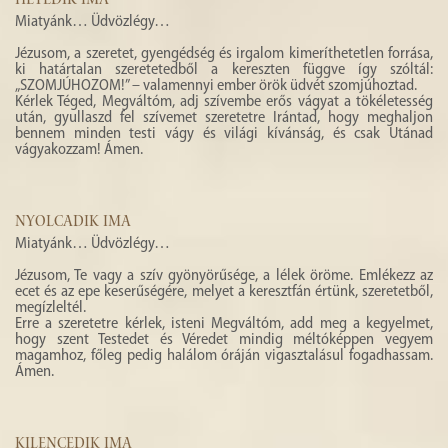
HETEDIK IMA
Miatyánk… Üdvözlégy…
Jézusom, a szeretet, gyengédség és irgalom kimeríthetetlen forrása,
ki határtalan szeretetedből a kereszten függve így szóltál:
„SZOMJÚHOZOM!” – valamennyi ember örök üdvét szomjúhoztad.
Kérlek Téged, Megváltóm, adj szívembe erős vágyat a tökéletesség
után, gyullaszd fel szívemet szeretetre Irántad, hogy meghaljon
bennem minden testi vágy és világi kívánság, és csak Utánad
vágyakozzam! Ámen.
NYOLCADIK IMA
Miatyánk… Üdvözlégy…
Jézusom, Te vagy a szív gyönyörűsége, a lélek öröme. Emlékezz az
ecet és az epe keserűségére, melyet a keresztfán értünk, szeretetből,
megízleltél.
Erre a szeretetre kérlek, isteni Megváltóm, add meg a kegyelmet,
hogy szent Testedet és Véredet mindig méltóképpen vegyem
magamhoz, főleg pedig halálom óráján vigasztalásul fogadhassam.
Ámen.
KILENCEDIK IMA