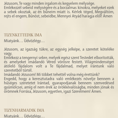
Jézusom, Te vagy minden irgalom és kegyelem mélysége.
Emlékezzél sebeid mélységére és a borzalmas kínokra, melyeket ezek
a sebek okoztak, az én bűneim miatt is. Kérlek téged, Megváltóm,
rejts el engem, Bűnöst, sebeidbe, Mennyei Atyád haragja elől! Ámen
TIZENKETTEDIK IMA
Miatyánk… Üdvözlégy…
Jézusom, az igazság tükre, az egység jelképe, a szeretet köteléke
vagy.
Emlékezz a tengernyi sebre, melyek egész szent Testedet elborították,
és amelyeket imádandó Véred vörösre festett. Világmindenséget
átölelő fájdalom volt a Te fájdalmad, melyet irántunk való
szeretetből tűrtél.
Imádandó Jézusom! Mi többet tehettél volna még érettünk?
Engedd, hogy a keresztutadra való emlékezés növelje bennem a
hűséges szeretetet Irántad, gyarapodjanak bennem szenvedésed
gyümölcsei, amíg el nem érek az örökkévalóságba, minden jónak és
örömnek Forrása, Jézusom, egyetlen, igazi Szerelmem! Ámen.
TIZENHARMADIK IMA
Miatyánk… Üdvözlégy…