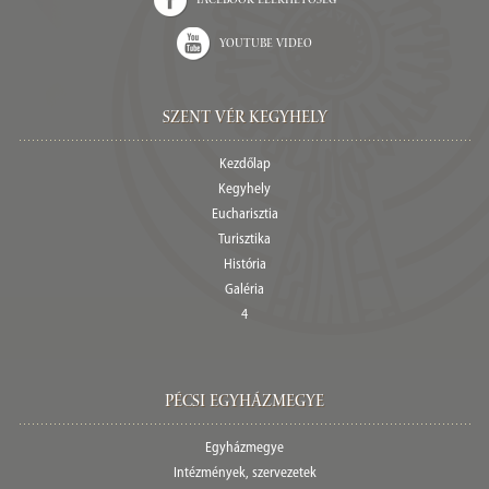
Facebook elérhetőség
Youtube video
Szent Vér Kegyhely
Kezdőlap
Kegyhely
Eucharisztia
Turisztika
História
Galéria
4
Pécsi egyházmegye
Egyházmegye
Intézmények, szervezetek