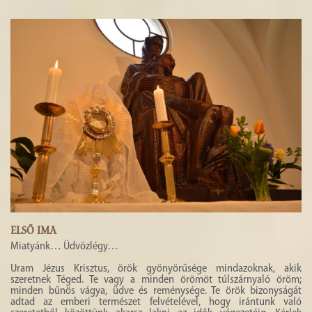
HISTÓRIA
GALÉRIA
4
ELSŐ IMA
Miatyánk… Üdvözlégy…
Uram Jézus Krisztus, örök gyönyörűsége mindazoknak, akik
szeretnek Téged. Te vagy a minden örömöt túlszárnyaló öröm;
minden bűnös vágya, üdve és reménysége. Te örök bizonyságát
adtad az emberi természet felvételével, hogy irántunk való