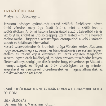
TIZENÖTÖDIK IMA
Miatyánk… Üdvözlégy…
Jézusom, bőséges gyümölcsöt termő szőlőtő! Emlékezzél bőven
ömlő véredre, mely úgy áradt értünk, mint a szőlő leve a
szőlősajtóban. A római katona lándzsájától átszúrt Szívedből vér és
víz folyt ki, kifolyt az utolsó cseppig. Szent Tested – mint elhervadt
csokor mirha – függött a kereszt fáján, csontjaidból a velő kiszáradt,
sápadt és halálosan fehér voltál.
Keserű szenvedésedre és kiomlott, drága Véredre kérlek, Jézusom,
hogy sebezzed meg a szívemet, és bűnbánatom és szeretetem legyen
ételem és italom egész életemen át! Téríts egészen Magadhoz,
szívem legyen örök lakóhelyed, minden szavam tetszésedre legyen,
életem alkonya szolgáljon dicséretedre, hogy elnyerhessem Általad a
mennyországot, és Téged az örök dicsőségben az Ég minden
angyalával és szentjével dicsérhesselek és magasztalhassalak az
örökkévalóságon át! Ámen.
SZAKÍTS IDŐT IMÁDKOZNI, AZ IMÁNAK VAN A LEGNAGYOBB EREJE A
FÖLDÖN!
LELKI ÁLDOZÁS
(Dallama: Mária, Mária, kinyílott…)