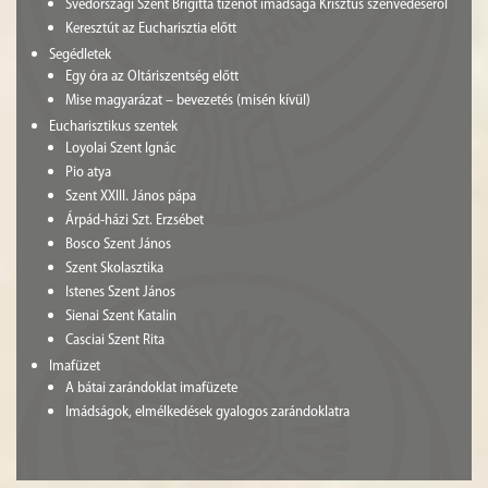
Svédországi Szent Brigitta tizenöt imádsága Krisztus szenvedéséről
Keresztút az Eucharisztia előtt
Segédletek
Egy óra az Oltáriszentség előtt
Mise magyarázat – bevezetés (misén kívül)
Eucharisztikus szentek
Loyolai Szent Ignác
Pio atya
Szent XXIII. János pápa
Árpád-házi Szt. Erzsébet
Bosco Szent János
Szent Skolasztika
Istenes Szent János
Sienai Szent Katalin
Casciai Szent Rita
Imafüzet
A bátai zarándoklat imafüzete
Imádságok, elmélkedések gyalogos zarándoklatra