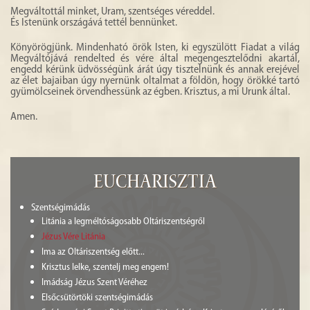
Megváltottál minket, Uram, szentséges véreddel.
És Istenünk országává tettél bennünket.
Könyörögjünk. Mindenható örök Isten, ki egyszülött Fiadat a világ
Megváltójává rendelted és vére által megengesztelődni akartál,
engedd kérünk üdvösségünk árát úgy tisztelnünk és annak erejével
az élet bajaiban úgy nyernünk oltalmat a földön, hogy örökké tartó
gyümölcseinek örvendhessünk az égben. Krisztus, a mi Urunk által.
Amen.
Eucharisztia
Szentségimádás
Litánia a legméltóságosabb Oltáriszentségről
Jézus Vére Litánia
Ima az Oltáriszentség előtt...
Krisztus lelke, szentelj meg engem!
Imádság Jézus Szent Véréhez
Elsőcsütörtöki szentségimádás