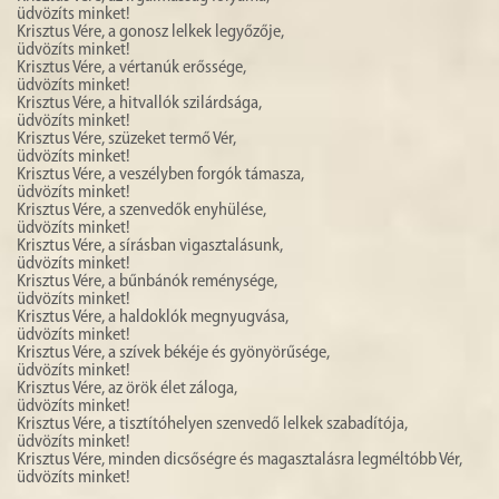
üdvözíts minket!
Krisztus Vére, a gonosz lelkek legyőzője,
üdvözíts minket!
Krisztus Vére, a vértanúk erőssége,
üdvözíts minket!
Krisztus Vére, a hitvallók szilárdsága,
üdvözíts minket!
Krisztus Vére, szüzeket termő Vér,
üdvözíts minket!
Krisztus Vére, a veszélyben forgók támasza,
üdvözíts minket!
Krisztus Vére, a szenvedők enyhülése,
üdvözíts minket!
Krisztus Vére, a sírásban vigasztalásunk,
üdvözíts minket!
Krisztus Vére, a bűnbánók reménysége,
üdvözíts minket!
Krisztus Vére, a haldoklók megnyugvása,
üdvözíts minket!
Krisztus Vére, a szívek békéje és gyönyörűsége,
üdvözíts minket!
Krisztus Vére, az örök élet záloga,
üdvözíts minket!
Krisztus Vére, a tisztítóhelyen szenvedő lelkek szabadítója,
üdvözíts minket!
Krisztus Vére, minden dicsőségre és magasztalásra legméltóbb Vér,
üdvözíts minket!