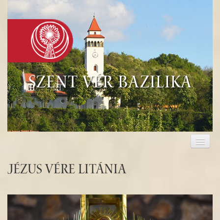
Szent Vér Bazilika
KEZDŐLAP
KEGYHELY
Jézus Vére Litánia
EUCHARISZTIA
TURISZTIKA