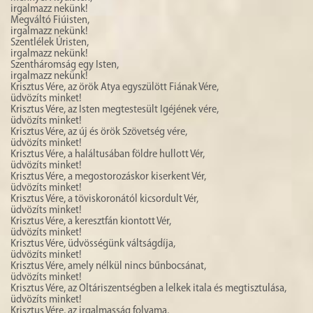
irgalmazz nekünk!
Megváltó Fiúisten,
irgalmazz nekünk!
Szentlélek Úristen,
irgalmazz nekünk!
Szentháromság egy Isten,
irgalmazz nekünk!
Krisztus Vére, az örök Atya egyszülött Fiának Vére,
üdvözíts minket!
Krisztus Vére, az Isten megtestesült Igéjének vére,
üdvözíts minket!
Krisztus Vére, az új és örök Szövetség vére,
üdvözíts minket!
Krisztus Vére, a haláltusában földre hullott Vér,
üdvözíts minket!
Krisztus Vére, a megostorozáskor kiserkent Vér,
üdvözíts minket!
Krisztus Vére, a töviskoronától kicsordult Vér,
üdvözíts minket!
Krisztus Vére, a keresztfán kiontott Vér,
üdvözíts minket!
Krisztus Vére, üdvösségünk váltságdíja,
üdvözíts minket!
Krisztus Vére, amely nélkül nincs bűnbocsánat,
üdvözíts minket!
Krisztus Vére, az Oltáriszentségben a lelkek itala és megtisztulása,
üdvözíts minket!
Krisztus Vére, az irgalmasság folyama,