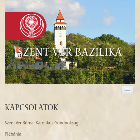
Szent Vér Bazilika
KEZDŐLAP
KEGYHELY
Kapcsolatok
EUCHARISZTIA
Szent Vér Római Katolikus Gondnokság
TURISZTIKA
Plébánia