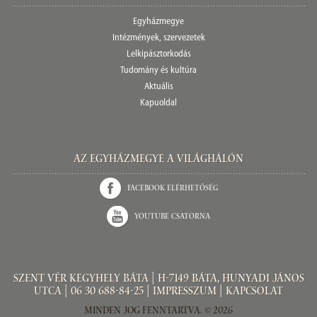
Egyházmegye
Intézmények, szervezetek
Lelkipásztorkodás
Tudomány és kultúra
Aktuális
Kapuoldal
Az Egyházmegye a világhálón
Facebook elérhetőség
Youtube csatorna
Szent Vér kegyhely Báta | H-7149 Báta, Hunyadi János
utca |
06 30 688-84-25
|
Impresszum
|
Kapcsolat
Minden jog fenntartva. © 2026