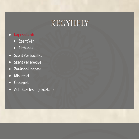
HISTÓRIA
GALÉRIA
Kegyhely
4
Kapcsolatok
Szent Vér
Plébánia
Szent Vér bazilika
Szent Vér ereklye
Zarándok naptár
Miserend
Ünnepek
Adatkezelési Tájékoztató