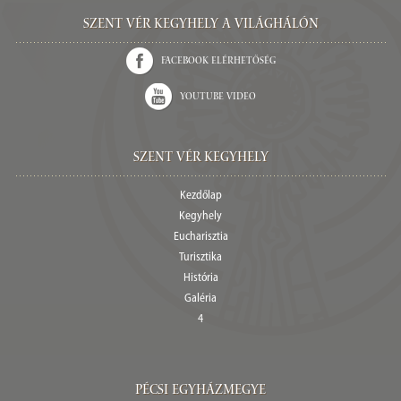
Szent Vér kegyhely a világhálón
Facebook elérhetőség
Youtube video
Szent Vér Kegyhely
Kezdőlap
Kegyhely
Eucharisztia
Turisztika
História
Galéria
4
Pécsi egyházmegye