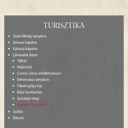
Turisztika
Szent Mihály templom
Somosi kápolna
Kálvária kápolna
Látnivalók Bátán
Tájház
Halászház
Czencz János emlékmúzeum
Református templom
Fekete gólya ház
Bátai fazekasház
Szivattyú telep
Gemenc-Duna ártér
Szállás
Étkezés