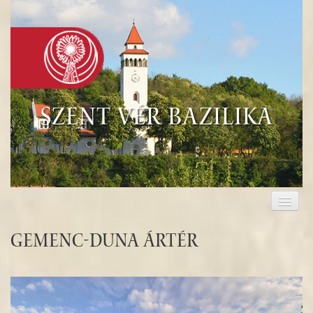
Szent Vér Bazilika
KEZDŐLAP
KEGYHELY
Gemenc-Duna ártér
EUCHARISZTIA
TURISZTIKA