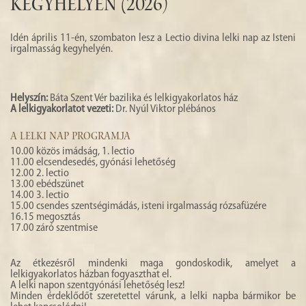
kegyhelyén (2026)
HISTÓRIA
GALÉRIA
Idén április 11-én, szombaton lesz a Lectio divina lelki nap az Isteni
irgalmasság kegyhelyén.
4
Helyszín:
Báta Szent Vér bazilika és lelkigyakorlatos ház
A lelkigyakorlatot vezeti:
Dr. Nyúl Viktor plébános
A LELKI NAP PROGRAMJA
10.00 közös imádság, 1. lectio
11.00 elcsendesedés, gyónási lehetőség
12.00 2. lectio
13.00 ebédszünet
14.00 3. lectio
15.00 csendes szentségimádás, isteni irgalmasság rózsafüzére
16.15 megosztás
17.00 záró szentmise
Az étkezésről mindenki maga gondoskodik, amelyet a
lelkigyakorlatos házban fogyaszthat el.
A lelki napon szentgyónási lehetőség lesz!
Minden érdeklődőt szeretettel várunk, a lelki napba bármikor be