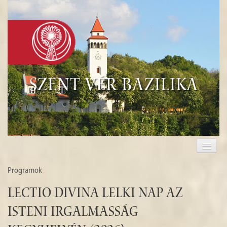
Szent Vér Bazilika
KEZDŐLAP
KEGYHELY
Programok
EUCHARISZTIA
Lectio divina lelki nap az
Isteni irgalmasság
TURISZTIKA