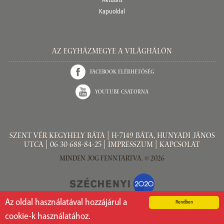
Aktuális
Kapuoldal
Az Egyházmegye a világhálón
Facebook elérhetőség
Youtube csatorna
Szent Vér kegyhely Báta | H-7149 Báta, Hunyadi János
utca |
06 30 688-84-25
|
Impresszum
|
Kapcsolat
Minden jog fenntartva. © 2026
Az oldal használatával hozzájárul a
Rendben
cookie-k használatához.